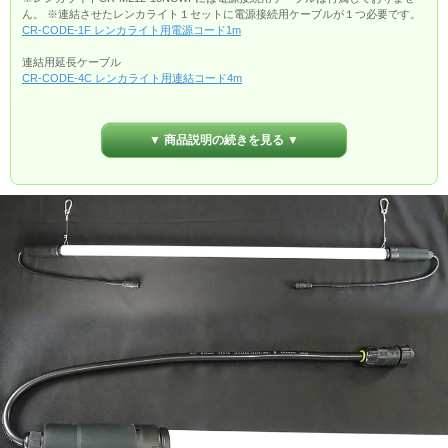
ん。 ※連結させたレンカライト１セットに電源接続用ケーブルが１つ必要です。
CR-CODE-1F レンカライト用電源コード1m
連結用延長ケーブル
CR-CODE-4C レンカライト用連結コード4m
▼ 商品説明の続きを見る ▼
商品のご紹介
適合施設
屋内外施設（工場、体育館、駐車場、倉庫、商店街、大型店舗など）
保証
出荷から1年間
消費電力
18W
照明本体
長さ1200mm(コード部含まず)
高さ45mm
サイズ
照明部長さ970mm
コード長480mm
吊り下げ用ワイヤ長150mm
重量
580g
入力電圧
AC100〜240V
全光束(lm)
2000lm±5%（111lm/w±5%）