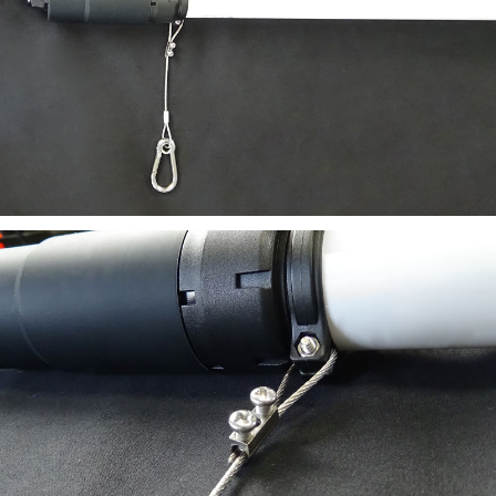
ビーム角度
180度
色
5000K（昼白色）
動作温度
-30℃~50℃
定格寿命
40,000時間