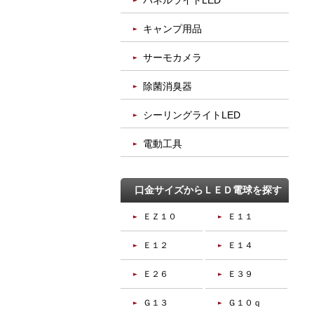
パネルライトLED
キャンプ用品
サーモカメラ
除菌消臭器
シーリングライトLED
電動工具
口金サイズからＬＥＤ電球を探す
ＥＺ１０
Ｅ１１
Ｅ１２
Ｅ１４
Ｅ２６
Ｅ３９
Ｇ１３
Ｇ１０ｑ