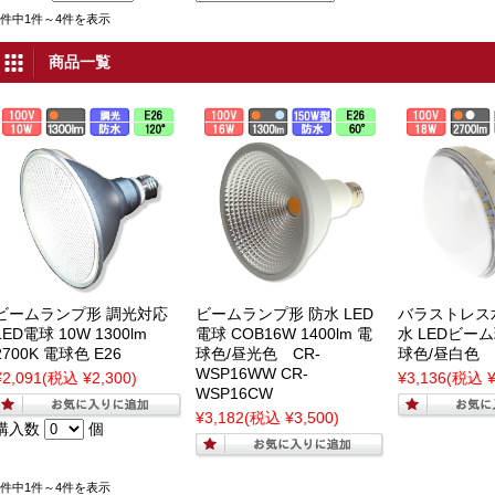
4件中1件～4件を表示
商品一覧
ビームランプ形 調光対応
ビームランプ形 防水 LED
バラストレス
LED電球 10W 1300lm
電球 COB16W 1400lm 電
水 LEDビーム球
2700K 電球色 E26
球色/昼光色 CR-
球色/昼白色
WSP16WW CR-
¥2,091
(税込 ¥2,300)
¥3,136
(税込 ¥
WSP16CW
¥3,182
(税込 ¥3,500)
購入数
個
4件中1件～4件を表示