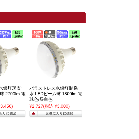
水銀灯形 防
バラストレス水銀灯形 防
 2700lm 電
水 LEDビーム球 1800lm 電
球色/昼白色
3,450)
¥2,727
(税込 ¥3,000)