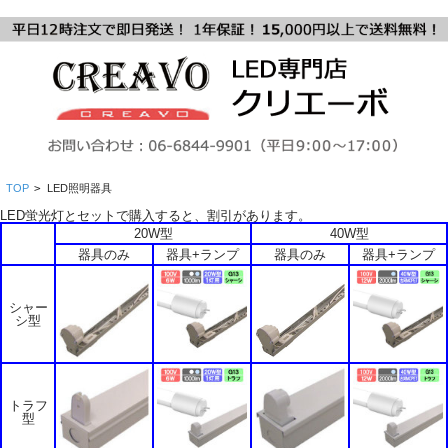
TOP
>
LED照明器具
LED蛍光灯とセットで購入すると、割引があります。
20W型
40W型
器具のみ
器具+ランプ
器具のみ
器具+ランプ
シャー
シ型
トラフ
型