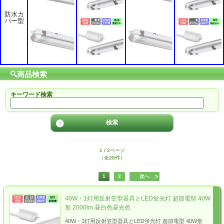
防水カ
バー型
🔍商品検索
キーワード検索
1 / 2ページ
（全28件）
1
2
次へ
40W・1灯用反射笠型器具とLED蛍光灯 超節電型 40W
形 2000lm 昼白色昼光色
40W・1灯用反射笠型器具とLED蛍光灯 超節電型 40W形