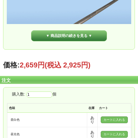
▼ 商品説明の続きを見る ▼
価格:
2,659円
(税込 2,925円)
注文
購入数:
個
色味
在庫
カート
あ
昼白色
り
あ
昼光色
り