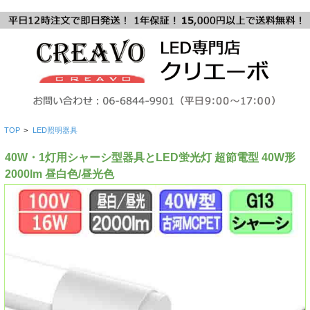
TOP
>
LED照明器具
40W・1灯用シャーシ型器具とLED蛍光灯 超節電型 40W形
2000lm 昼白色/昼光色