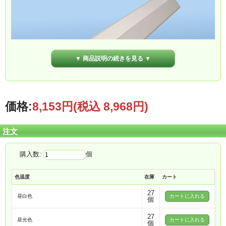
▼ 商品説明の続きを見る ▼
価格:
8,153円
(税込 8,968円)
注文
購入数:
個
色温度
在庫
カート
27
昼白色
個
27
昼光色
個