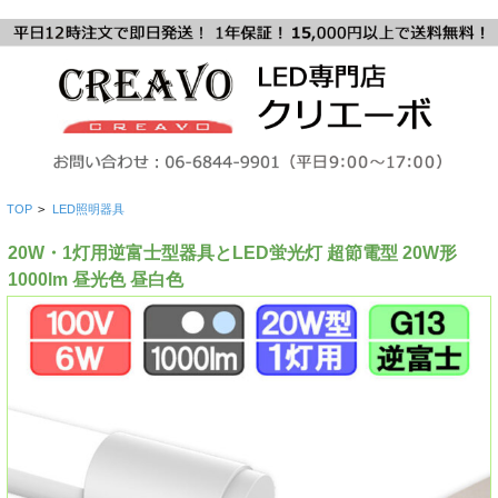
TOP
>
LED照明器具
20W・1灯用逆富士型器具とLED蛍光灯 超節電型 20W形
1000lm 昼光色 昼白色