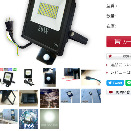
型番：
数量:
在庫:
返品につい
レビューは