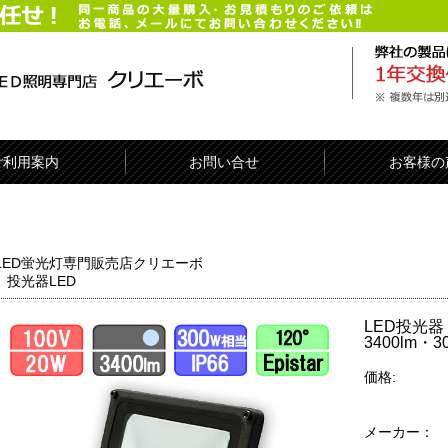
ご利用案内
お問い合せ
お客様の
LED蛍光灯専門販売店クリエーボ
投光器LED
LED投光器
3400lm
価格:
メーカー：