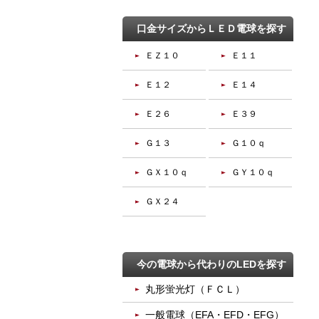
口金サイズからＬＥＤ電球を探す
ＥＺ１０
Ｅ１１
Ｅ１２
Ｅ１４
Ｅ２６
Ｅ３９
Ｇ１３
Ｇ１０ｑ
ＧＸ１０ｑ
ＧＹ１０ｑ
ＧＸ２４
今の電球から代わりのLEDを探す
丸形蛍光灯（ＦＣＬ）
一般電球（EFA・EFD・EFG）