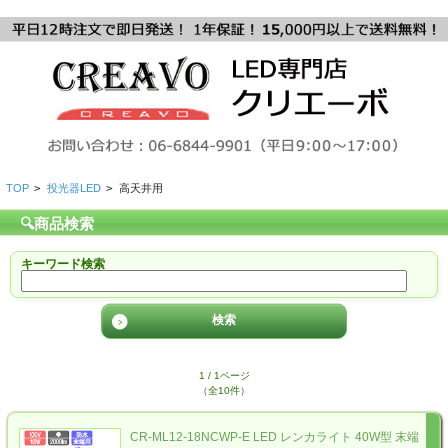
TOP
>
投光器LED
>
高天井用
🔍商品検索
キーワード検索
1 / 1ページ
（全10件）
CR-ML12-18NCWP-E LED レンカライト 40W型 末端