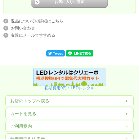
返品についての詳細はこちら
お問い合わせ
友達にメールですすめる
初期費用0円！LEDレンタル
お店のトップへ戻る
商品のご紹介
屋外用 P4
規格
カートを見る
デイスプレー寸法
W 1000mm X H 1000mm
ご利用案内
LED
横 256点 X 縦 256点
箱体数量
1
特定商取引法表示