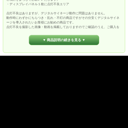
・ディスプレイパネル１枚に点灯不良エリア
点灯不良はありますが、デジタルサイネージ動作に問題はありません。
動作時にわずかにちらつき・乱れ・不灯の商品ですがその分安くデジタルサイネ
ージを導入されたいお客様にお勧めの商品です。
点灯不良を撮影した画像・動画を掲載しておりますのでご確認のうえ、ご購入を
お願いいたします。
既存の点灯不良エリアがあるディスプレイパネル１枚以外につきましては商品保
▼ 商品説明の続きを見る ▼
証１年です。