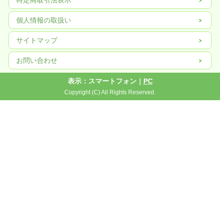
物理点間隔
4mm
個人情報の取扱い
物理密度
62500点/m2
発光点色
1R1G1B
サイトマップ
制御方式
定電流制御
お問い合わせ
スキャンモード
1/2スキャン
モジュール稼働率
80点X40点=3200点
表示：スマートフォン｜
PC
モジュール寸法
250mmX250mm
Copyright (C) All Rights Reserved.
輝度
屋外用 1m2あたり≥6000cd
ドライブIC
ICN2046
水平視野角
140°
グレイレベル
≥65536レベル
表示色
赤、緑、青各256色、合計16777216色
画像伝送速度
≥72フレーム/秒
リフレッシュレート
>1920HZ
高さ調整方式
ソフトウェア256編集可能
非線形補正(GAMMA)
10レベル調整可能