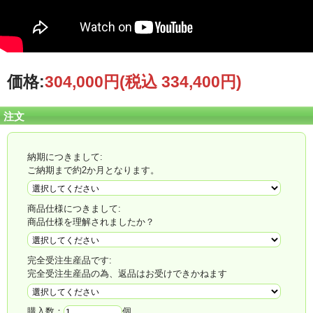
価格:
304,000円
(税込 334,400円)
ご納期まで約2か月となります。
注文
お気軽にお問い合わせください。
※画像はイメージです。実際の商品とはデザイン・仕様が一部異なる場合がござ
います。
納期につきまして:
商品のご紹介
ご納期まで約2か月となります。
規格
屋外用 P6
外枠フレーム寸法
W 1374mm X H 606mm X D 150 mm
商品仕様につきまして:
デイスプレー寸法
W 1344mm X H 576mm
商品仕様を理解されましたか？
自動販売機サイズ
・W 1378mm X H 820mm X D 1830mm
完全受注生産品です:
共通仕様
完全受注生産品の為、返品はお受けできかねます
箱体数量
1
物理点間隔
6mm
購入数：
個