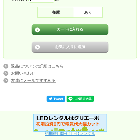
物理密度
27556点/m2
在庫
あり
発光点色
1R1G1B
制御方式
定電流制御
スキャンモード
1/2スキャン
モジュール稼働率
32点X 32点= 1024点
モジュール寸法
192mmX192mm
輝度
屋外用 1あたり≥6000cd
ドライブIC
ICN2046
返品についての詳細はこちら
お問い合わせ
水平視野角
140°
友達にメールですすめる
グレイレベル
≥65536レベル
表示色
赤、緑、青各256色，合計16777216色
画像伝送速度
≥72フレーム/秒
リフレッシュレート
>1920HZ
高さ調整方式
ソフトウェア256編集可能
非線形補正（GAMMA）
10レベル調整可能
入力方式
Video及S-video,Wifi ,LAN, USB
初期費用0円！LEDレンタル