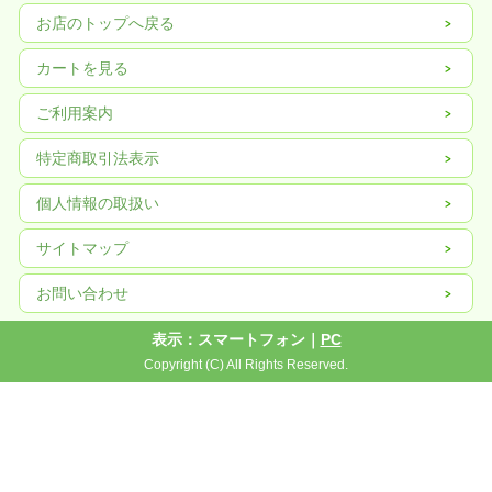
DVIグラフィックカード＋データ収集カード+データ受け入
制御システムの採用
れカード
お店のトップへ戻る
伝送距離（制御コンピ
ュータから表示画面ま
CAT5ｹｰﾌﾞﾙで150m；光ファイバーで5ｋｍ
カートを見る
で）
平均故障間隔
>5000時間
ご利用案内
画面寿命
10万時間(２４時間稼働）
特定商取引法表示
連続稼働時間
>24時間
近接するピクセル間≤0.5mm；モジュールの並列接続間
個人情報の取扱い
平面度
<1mm ；均一性：ピクセル強度、モジュール輝度均一性
均一性
ピクセル強度、モジュール輝度均一性
サイトマップ
スイッチング電源負荷
5V/40A
お問い合わせ
コンピュータ表示モー
800×600，1024×768
ド
表示：スマートフォン｜
PC
ブラインドスポットレ
3/10000
ート
Copyright (C) All Rights Reserved.
保護レベル
屋外用 画面前面IP65
画像切替
VGA同調フレーム
相対湿度
≤75%
平面度
≤±1mm