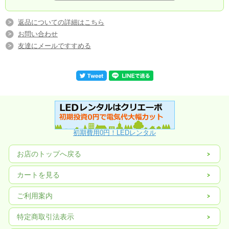
制御システムの採用
れカード
伝送距離（制御コンピ
返品についての詳細はこちら
ュータから表示画面ま
CAT5ケーブルで150m；光ファイバーで5ｋｍ
で）
お問い合わせ
友達にメールですすめる
平均故障間隔
>5000時間
画面寿命
10万時間(２４時間稼働）
連続稼働時間
>24時間
近接するピクセル間≤0.5mm；モジュールの並列接続間
平面度
<1mm ；均一性：ピクセル強度、モジュール輝度均一性
均一性
ピクセル強度、モジュール輝度均一性
スイッチング電源負荷
5V/40A
初期費用0円！LEDレンタル
コンピュータ表示モー
800×600，1024×768
ド
お店のトップへ戻る
ブラインドスポットレ
3/10000
ート
カートを見る
保護レベル
画面前面IP45
画像切替
VGA同調フレーム
ご利用案内
相対湿度
≤75%
特定商取引法表示
平面度
≤±1mm