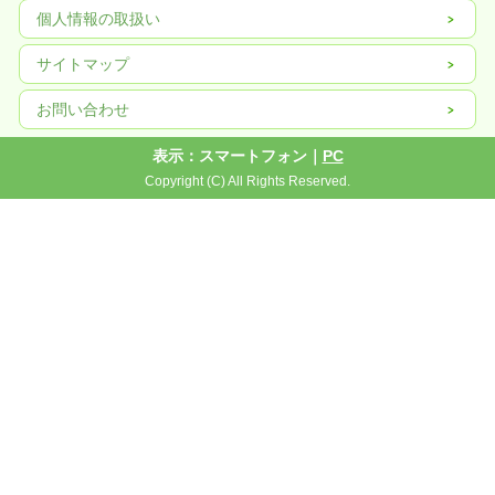
冷却方式
FAN
個人情報の取扱い
稼働温度
-20°〜50`°
サイトマップ
電源入力
AC100V 50HZ 60ＨＺ
フルカラー送信カード
NOVASTAR TB3 or TB2
お問い合わせ
フルカラー受信カード
NOVASTAR AT32
表示：スマートフォン｜
PC
制御ソフトウェア
LEDプレーヤー
Copyright (C) All Rights Reserved.
メンテナンス
バック
保証
1年