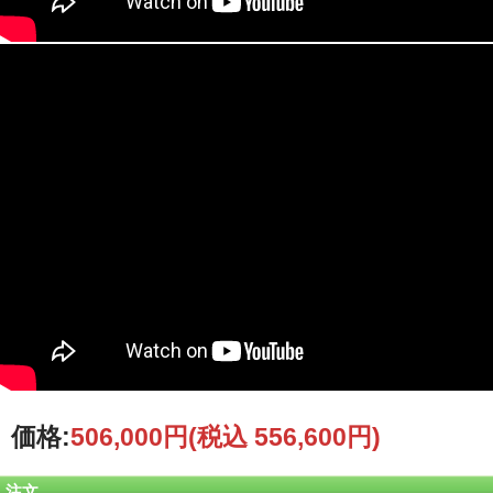
ストッパー機能付きキャスター付属しております。
ご納期まで約2か月となります。
お気軽にお問い合わせください。
※画像はイメージです。実際の商品とはデザイン・仕様が一部異なる場合がござ
います。
商品のご紹介
規格
屋内用 P3
外枠フレーム寸法
W 606mm X H 1950mm X D 150 mm
デイスプレー寸法
W 576mm X H 1920mm
自立型看板サイズ
W 606mm X H 2050mm X D 400mm
共通仕様
価格:
506,000円
(税込 556,600円)
箱体数量
1
物理点間隔
3mm
注文