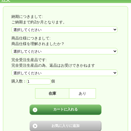
物理密度
110889点/m2
発光点色
1R1G1B
納期につきまして:
制御方式
定電流制御
ご納期まで約2か月となります。
スキャンモード
1/2スキャン
モジュール稼働率
64点X64点=4096点
商品仕様につきまして:
モジュール寸法
192mmX192mm
商品仕様を理解されましたか？
輝度
1m²あたり≥1000cd
ドライブIC
ICN2046
完全受注生産品です:
完全受注生産品の為、返品はお受けできかねます
水平視野角
140°
グレイレベル
≥65536レベル
購入数：
個
表示色
赤、緑、青各256色，合計16777216色
画像伝送速度
≥72フレーム/秒
在庫
あり
リフレッシュレート
>1920HZ
高さ調整方式
ソフトウェア256編集可能
非線形補正（GAMMA）
10レベル調整可能
入力方式
Video及S-video,Wifi ,LAN, USB, 4G
DVIグラフィックカード＋データ収集カード+データ受け入