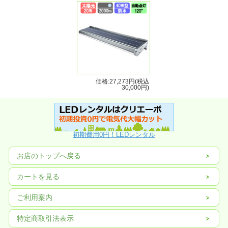
点灯
フル充電で36時間
時間
防水
IP65
耐性
保証
1年間
期間
価格:27,273円(税込
30,000円)
初期費用0円！LEDレンタル
お店のトップへ戻る
カートを見る
ご利用案内
特定商取引法表示