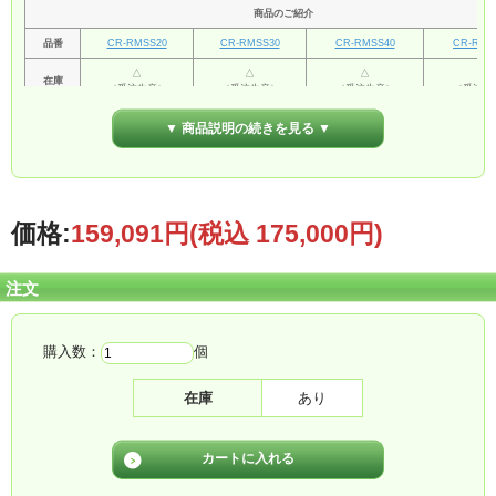
商品のご紹介
品番
CR-RMSS20
CR-RMSS30
CR-RMSS40
CR-RMS
△
△
△
△
在庫
（受注生産）
（受注生産）
（受注生産）
（受注生
消費
20W
30W
40W
50W
▼ 商品説明の続きを見る ▼
電力
全光
4000lm
6000lm
8000lm
10000
束
ソー
ラー
価格:
159,091円
(税込 175,000円)
パネ
ルサ
イズ
注文
（取
660x392x183mm
731x448x164mm
1137x448x164mm
1421x448x
り付
け部
等突
起含
購入数：
個
む）
両面
在庫
あり
受光
36V/45W
36V/50W
36V/60W
36V/7
単結
晶
LED
サイ
287x40mm
574x40mm
861x40mm
1148x4