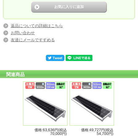
ズ
重量
13kg
17kg
17kg
19kg
ポー
ルサ
1100x120x160mm
返品についての詳細はこちら
イズ
お問い合わせ
色温
6000K
友達にメールですすめる
度
角度
60°
調整
バッ
テリ
Lifepo4
ー
関連商品
バッ
テリ
22.2V/10AH
22.2V/15AH
22.2V/22.5AH
22.2V/25AH
ー容
Liion
Liion
Liion
量
夜間自動点灯、昼間自動消灯、ヒーター機能（一定温度下がると、積雪を溶かすヒータ
機能
動）
点灯
モー
自動点灯後、1-2時間100％点灯し、3-5時間60％点灯。6-13時間は30％点灯します
ド
充電
価格:63,636円(税込
価格:49,727円(税込
8-10時間
時間
70,000円)
54,700円)