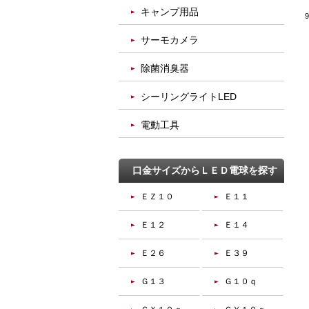
キャンプ用品
サーモカメラ
除菌消臭器
シーリングライトLED
電動工具
口金サイズからＬＥＤ電球を探す
ＥＺ１０
Ｅ１１
Ｅ１２
Ｅ１４
Ｅ２６
Ｅ３９
Ｇ１３
Ｇ１０ｑ