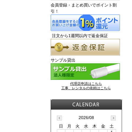
会員登録・まとめ買いでポイント割
引！
注文から1週間以内で返金保証
サンプル貸出
代理店申請はこちら
工事、レンタルの依頼はこちら
2026/08
日
月
火
水
木
金
土