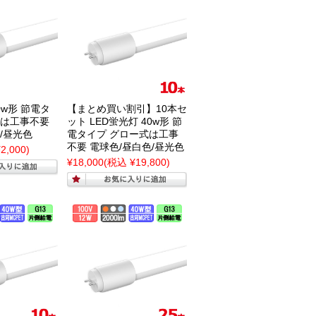
0w形 節電タ
【まとめ買い割引】10本セ
式は工事不要
ット LED蛍光灯 40w形 節
/昼光色
電タイプ グロー式は工事
不要 電球色/昼白色/昼光色
2,000)
¥18,000
(税込 ¥19,800)