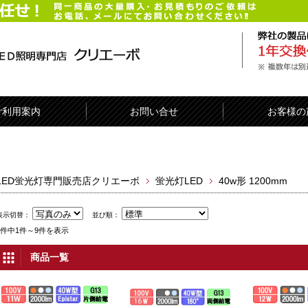
ご利用案内
お問い合せ
お客様の
LED蛍光灯専門販売店クリエーボ
蛍光灯LED
40w形 1200mm
表示切替：
並び順：
9件中1件～9件を表示
商品一覧