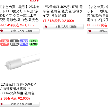
【まとめ買い割引】25本セ
LED蛍光灯 40W形 直管 電
【まとめ買い
ット LED蛍光灯 40w形 節
球色/昼白色/昼光色 節電タ
ット LED蛍光
電タイプ グロー式は工事
イプ [片側給電]
管 電球色/昼
不要 電球色/昼白色/昼光色
電タイプ [片
¥1,818
(税込 ¥2,000)
¥44,545
(税込 ¥49,000)
¥18,000
(税込 
LED蛍光灯 直管40Wタイ
プ 特殊反射板搭載で
3300lmの高輝度 昼白色
¥2,364
(税込 ¥2,600)