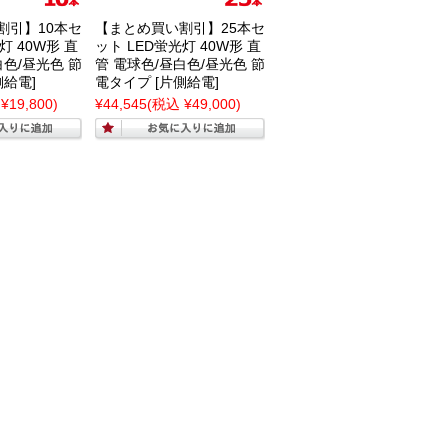
割引】10本セ
【まとめ買い割引】25本セ
灯 40W形 直
ット LED蛍光灯 40W形 直
白色/昼光色 節
管 電球色/昼白色/昼光色 節
側給電]
電タイプ [片側給電]
¥19,800)
¥44,545
(税込 ¥49,000)