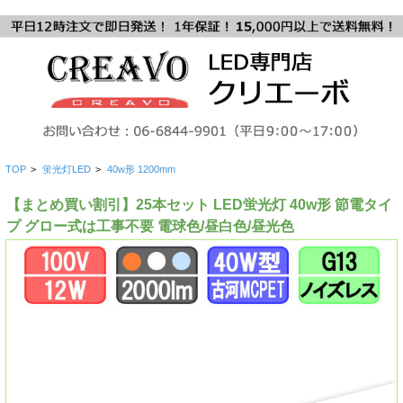
TOP
>
蛍光灯LED
>
40w形 1200mm
【まとめ買い割引】25本セット LED蛍光灯 40w形 節電タイ
プ グロー式は工事不要 電球色/昼白色/昼光色