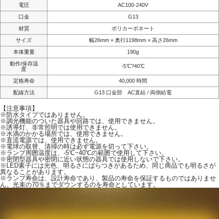
電圧
AC100-240V
口金
G13
材質
ポリカーボネート
サイズ
幅26mm × 奥行1198mm × 高さ26mm
本体重量
190g
動作/保存温
-5℃?40℃
度
定格寿命
40,000 時間
配線方法
G13 口金部 AC直結 / 両側給電
【注意事項】
※防水タイプではありません。
※調光機能のついた器具や回路では、使用できません。
※誘導灯、非常照明では使用できません。
※水滴のかかる場所では、使用できません。
※直流電源では、使用できません。
※電球の取替、清掃の時は必ず電源を切って下さい。
※ランプ周囲温度は、-5℃~40℃の範囲で使用して下さい。
※密閉型器具や密閉に近い状態の器具では使用しないで下さい。
※LED素子には光色、明るさにばらつきがあるため、同じ商品でも明るさが
異なることがあります。
※ランプ寿命は、設計寿命であり、製品の寿命を保証するものではありませ
ん。光束の70％までダウンするのを寿命としています。