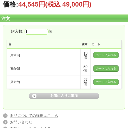
価格:
44,545円
(税込 49,000円)
注文
購入数:
個
色
在庫
カート
13
[電球色]
個
59
[昼白色]
個
27
[昼光色]
個
返品についての詳細はこちら
お問い合わせ