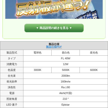
▼ 商品説明の続きを見る ▼
製品仕様
製品仕様PDF
製品型式
電球色
昼白色
昼光色
タイプ
FL 40W
消費電力
12W
色温度
3000K
5000K
6000K
全光束
2000lm
発光効率
160lm/w
演色性
Ra ≧80
電源
Aishi(中国)
照射角度
210 °
LED 素子
Epistar