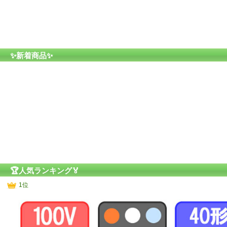
✨新着商品✨
🏆人気ランキング🏅
1位