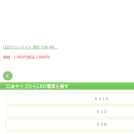
LEDダウンライト 薄型 75Φ 4W ...
価格：1,455円(税込 1,600円)
口金サイズからLED電球を探す
ＥＺ１０
Ｅ１２
Ｅ２６