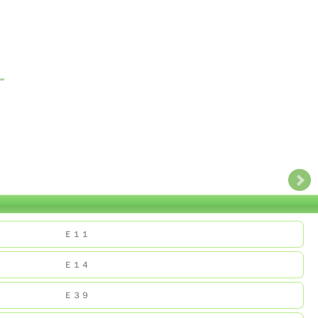
.
Ｅ１１
Ｅ１４
Ｅ３９