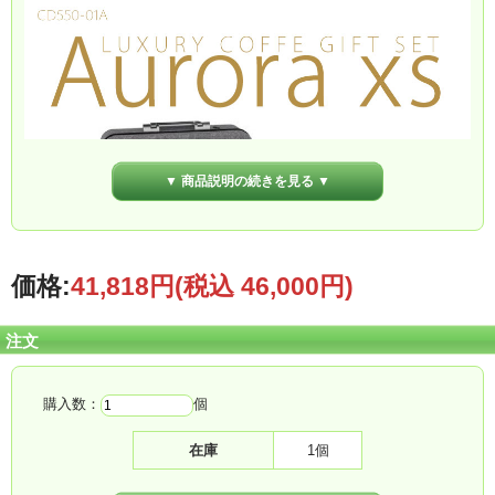
▼ 商品説明の続きを見る ▼
価格:
41,818円
(税込 46,000円)
注文
購入数：
個
在庫
1個