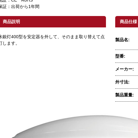
認証：CE RoHS
保証：出荷から1年間
商品説明
商品仕様
水銀灯400型を安定器を外して、そのまま取り替えて点
製品名:
灯します。
型番:
メーカー:
外寸法:
製品重量: