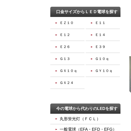
口金サイズからＬＥＤ電球を探す
ＥＺ１０
Ｅ１１
Ｅ１２
Ｅ１４
Ｅ２６
Ｅ３９
Ｇ１３
Ｇ１０ｑ
ＧＸ１０ｑ
ＧＹ１０ｑ
ＧＸ２４
今の電球から代わりのLEDを探す
丸形蛍光灯（ＦＣＬ）
一般電球（EFA・EFD・EFG）