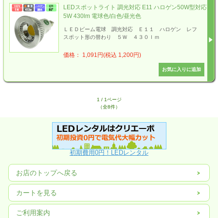
LEDスポットライト 調光対応 E11 ハロゲン50W型対応
5W 430lm 電球色/白色/昼光色
ＬＥＤビーム電球 調光対応 Ｅ１１ ハロゲン レフ
スポット形の替わり ５Ｗ ４３０ｌｍ
価格： 1,091円(税込 1,200円)
1 / 1ページ
（全8件）
初期費用0円！LEDレンタル
お店のトップへ戻る
カートを見る
ご利用案内