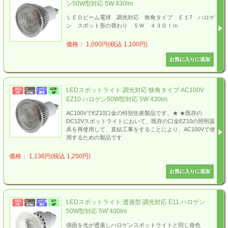
ン50W型対応 5W 430lm
ＬＥＤビーム電球 調光対応 狭角タイプ Ｅ１7 ハロゲ
ン スポット形の替わり ５Ｗ ４３０ｌｍ
価格： 1,000円(税込 1,100円)
LEDスポットライト 調光対応 狭角タイプ AC100V
EZ10 ハロゲン50W型対応 5W 430lm
AC100VでEZ10口金の特別生産製品です。★ ★既存の
DC12Vスポットライトにおいて、既存の口金EZ10の照明器
具を再使用して、直結工事をすることにより、AC100Vで使
用するための製品です
価格： 1,136円(税込 1,250円)
LEDスポットライト 透過型 調光対応 E11 ハロゲン
50W型対応 5W 400lm
側面を光が透過しハロゲンスポットライトと同じ発色