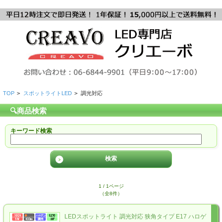
TOP
>
スポットライトLED
>
調光対応
🔍商品検索
キーワード検索
1 / 1ページ
（全8件）
LEDスポットライト 調光対応 狭角タイプ E17 ハロゲ