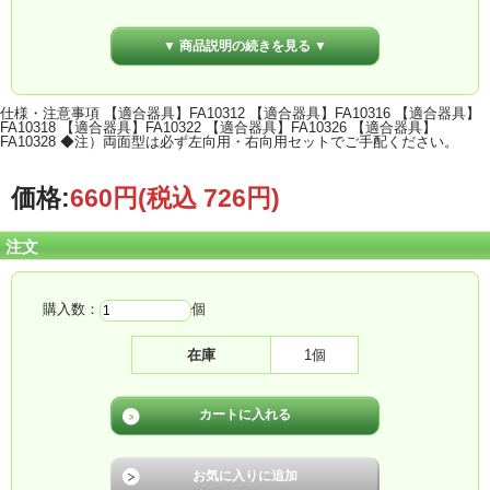
※現在庫のみ、即出荷
寸法・ ◆幅：148 mm ◆高：149 mm ◆出しろ：8 mm
▼ 商品説明の続きを見る ▼
仕様・注意事項 【適合器具】FA10312 【適合器具】FA10316 【適合器具】
FA10318 【適合器具】FA10322 【適合器具】FA10326 【適合器具】
FA10328 ◆注）両面型は必ず左向用・右向用セットでご手配ください。
価格:
660円
(税込 726円)
注文
購入数：
個
在庫
1個