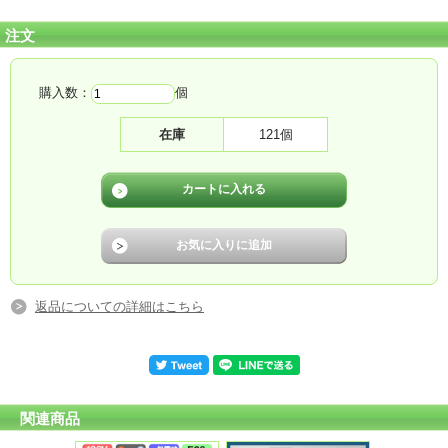
注文
購入数：
個
在庫
121個
レフ電球６０Ｗ?１００Ｗ，をそのまま取替て点灯します。
返品についての詳細はこちら
口金：Ｅ２６
認証：CE RoHS PSE 保証：出荷から1年間
関連商品