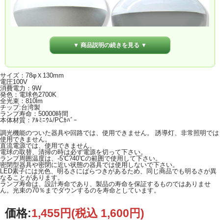
▼ 商品説明の続きを見る ▼
サイズ：78φＸ130mm
電圧100V
消費電力：9W
発色：電球色2700K
全光束：810lm
チップ:台湾製
ランプ寿命：50000時間
本体材質：ｱﾙﾐﾆｳﾑ/PCｶﾊﾞｰ
調光機能のついた器具や回路では、使用できません。 誘導灯、非常照明では
使用できません。
直流電源では、使用できません。
電球の取替、清掃の時は必ず電源を切って下さい。
ランプ周囲温度は、-5℃?40℃の範囲で使用して下さい。
密閉型器具や密閉に近い状態の器具では使用しないで下さい。
LED素子には光色、明るさにばらつきがあるため、同じ商品でも明るさが異
なることがあります。
ランプ寿命は、設計寿命であり、製品の寿命を保証するものではありませ
ん。光束の70％までダウンするのを寿命としています。
価格:
1,455円
(税込 1,600円)