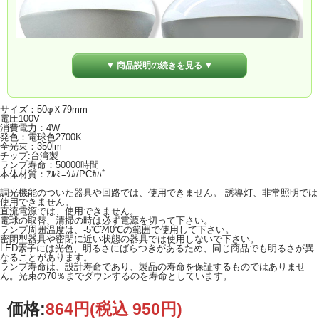
▼ 商品説明の続きを見る ▼
サイズ：50φＸ79mm
電圧100V
消費電力：4W
発色：電球色2700K
全光束：350lm
チップ:台湾製
ランプ寿命：50000時間
本体材質：ｱﾙﾐﾆｳﾑ/PCｶﾊﾞｰ
調光機能のついた器具や回路では、使用できません。 誘導灯、非常照明では
使用できません。
直流電源では、使用できません。
電球の取替、清掃の時は必ず電源を切って下さい。
ランプ周囲温度は、-5℃?40℃の範囲で使用して下さい。
密閉型器具や密閉に近い状態の器具では使用しないで下さい。
LED素子には光色、明るさにばらつきがあるため、同じ商品でも明るさが異
なることがあります。
ランプ寿命は、設計寿命であり、製品の寿命を保証するものではありませ
ん。光束の70％までダウンするのを寿命としています。
価格:
864円
(税込 950円)