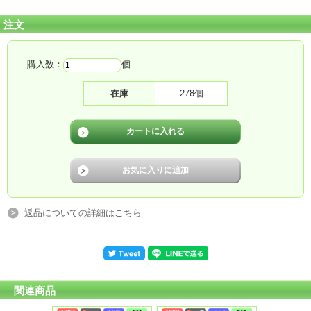
注文
購入数：
個
在庫
278個
ミニレフ電球４０Ｗ?６０Ｗ，をそのまま取替て点灯します。
返品についての詳細はこちら
口金：Ｅ１７
認証：CE RoHS PSE 保証：出荷から1年間
関連商品