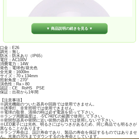
▼ 商品説明の続きを見る ▼
口金：E26
調光：無し
防水：防水あり（IP65）
電圧：AC100V
消費電力：14W
発色：電球色/昼光色
全光束：1600lm
サイズ：70ｘ134mm
照射角度：270°
演色性：Ra＞80
認証：CE RoHS PSE
保証：出荷から1年間
【注意事項】
※調光機能のついた器具や回路では使用できません。
※誘導灯、非常照明では使用できません。
※電球の取替、清掃の時は必ず電源を切って下さい。
※ランプ周囲温度は、-5℃?40℃の範囲で使用して下さい。
※密閉型器具や密閉に近い状態の器具では使用しないで下さい。
※LED素子には光色、明るさにばらつきがあるため、同じ商品でも明るさが
異なることがあります。
※ランプ寿命は、設計寿命であり、製品の寿命を保証するものではありませ
ん。光束の70％までダウンするのを寿命としています。