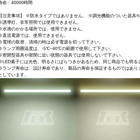
寿命：40000時間
【注意事項】 ※防水タイプではありません。 ※調光機能のついた器具
※誘導灯、非常照明では使用できません。
※水滴のかかる場所では、使用できません。
※直流電源では、使用できません。
※電球の取替、清掃の時は必ず電源を切って下さい。
※ランプ周囲温度は、-5℃~40℃の範囲で使用して下さい。
※密閉型器具や密閉に近い状態の器具では使用しないで下さい。
※LED素子には光色、明るさにばらつきがあるため、同じ商品でも明る
※ランプ寿命は、設計寿命であり、製品の寿命を保証するものではあり
としています。