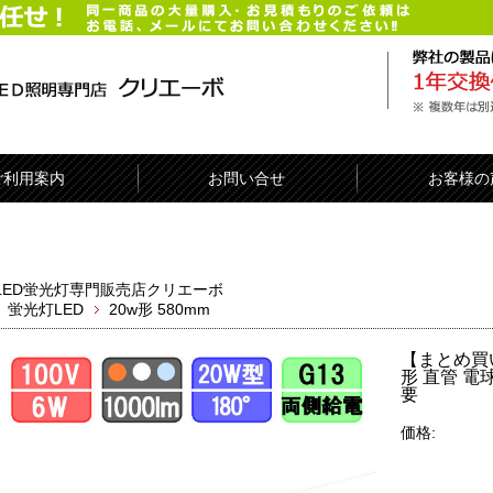
ご利用案内
お問い合せ
お客様の
LED蛍光灯専門販売店クリエーボ
蛍光灯LED
20w形 580mm
【まとめ買い
形 直管 電
要
価格: