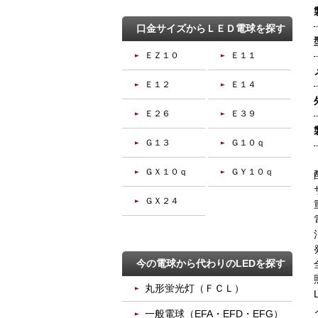
口金サイズからＬＥＤ電球を探す
ＥＺ１０
Ｅ１１
Ｅ１２
Ｅ１４
Ｅ２６
Ｅ３９
Ｇ１３
Ｇ１０ｑ
ＧＸ１０ｑ
ＧＹ１０ｑ
ＧＸ２４
今の電球から代わりのLEDを探す
丸形蛍光灯（ＦＣＬ）
一般電球（EFA・EFD・EFG）