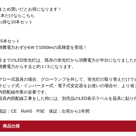
まとめ買いだとお得になります！
1本だけならこちら
お得な10本セット
25本セット
消費電力わずか6Ｗで1000lmの高輝度を実現！
今までのLED蛍光灯は、既存の蛍光灯から消費電力が半分になりました
消費電力からすると約１/３になります。
グロー式器具の場合、グローランプを外して、蛍光灯の取り替えだけで
ラピッド式・インバーター式・電子式安定器をお使いの場合や、より省
内部配線作業が必要です。
器具内部配線工事をした時には、別売品のLED表示ラベルを器具に貼り
認証：CE RoHS PSE 保証：出荷から1年間
商品仕様