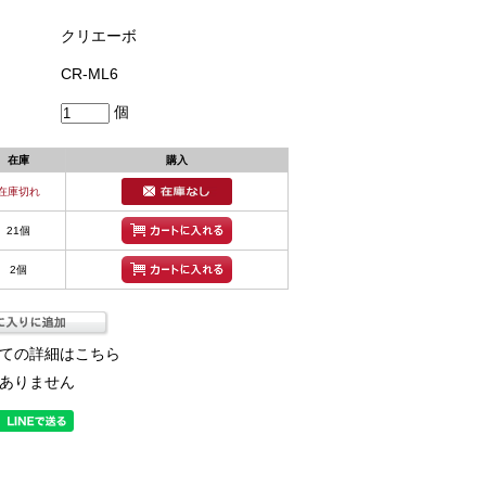
クリエーボ
CR-ML6
個
在庫
購入
在庫切れ
21個
2個
ての詳細はこちら
ありません