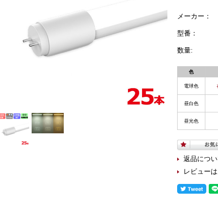
メーカー：
型番：
数量:
色
電球色
昼白色
昼光色
返品につい
レビューは