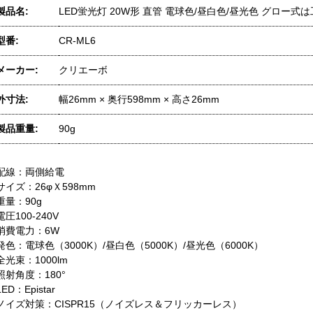
製品名:
LED蛍光灯 20W形 直管 電球色/昼白色/昼光色 グロー式
型番:
CR-ML6
メーカー:
クリエーボ
外寸法:
幅26mm × 奥行598mm × 高さ26mm
製品重量:
90g
配線：両側給電
サイズ：26φＸ598mm
重量：90g
電圧100-240V
消費電力：6W
発色：電球色（3000K）/昼白色（5000K）/昼光色（6000K）
全光束：1000lm
照射角度：180°
LED：Epistar
ノイズ対策：CISPR15（ノイズレス＆フリッカーレス）