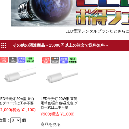
LED電球レンタルプランだとさら
その他の関連商品～15000円以上の注文で送料無料～
LED蛍光灯 20w型 昼白
LED蛍光灯 20W形 直管
色 グロー式は工事不要
電球色/昼白色/昼光色 グ
ロー式は工事不要
¥1,000
(税込 ¥1,100)
¥909
(税込 ¥1,000)
数量：
個
商品を見る