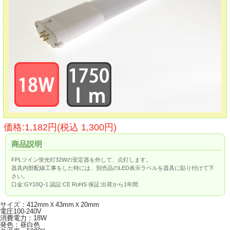
価格:1,182円(税込 1,300円)
商品説明
FPLツイン蛍光灯32Wの安定器を外して、点灯します。
器具内部配線工事をした時には、別売品のLED表示ラベルを器具に貼り付けて下
さい。
口金:GY10Q-1 認証:CE RoHS 保証:出荷から1年間
サイズ：412mmＸ43mmＸ20mm
電圧100-240V
消費電力：18W
発色：昼白色