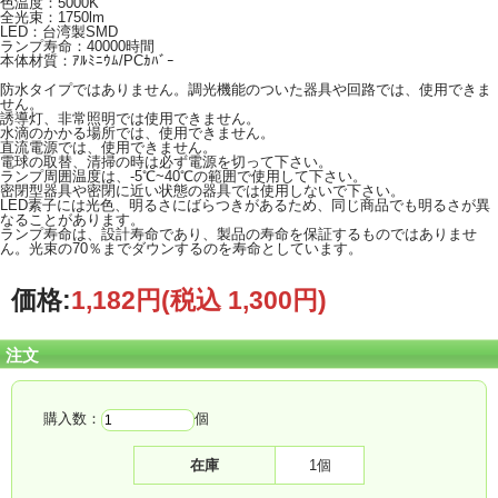
色温度：5000K
全光束：1750lm
LED：台湾製SMD
ランプ寿命：40000時間
本体材質：ｱﾙﾐﾆｳﾑ/PCｶﾊﾞｰ
防水タイプではありません。調光機能のついた器具や回路では、使用できま
せん。
誘導灯、非常照明では使用できません。
水滴のかかる場所では、使用できません。
直流電源では、使用できません。
電球の取替、清掃の時は必ず電源を切って下さい。
ランプ周囲温度は、-5℃~40℃の範囲で使用して下さい。
密閉型器具や密閉に近い状態の器具では使用しないで下さい。
LED素子には光色、明るさにばらつきがあるため、同じ商品でも明るさが異
なることがあります。
ランプ寿命は、設計寿命であり、製品の寿命を保証するものではありませ
ん。光束の70％までダウンするのを寿命としています。
価格:
1,182円
(税込 1,300円)
注文
購入数：
個
在庫
1個