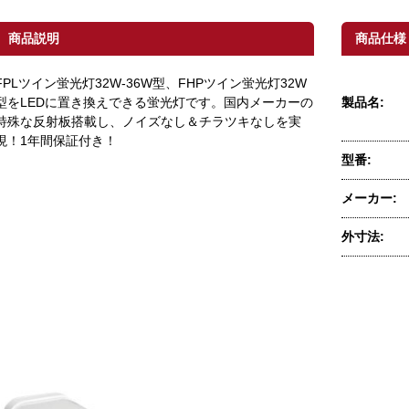
商品説明
商品仕様
FPLツイン蛍光灯32W-36W型、FHPツイン蛍光灯32W
型をLEDに置き換えできる蛍光灯です。国内メーカーの
製品名:
特殊な反射板搭載し、ノイズなし＆チラツキなしを実
現！1年間保証付き！
型番:
メーカー:
外寸法: