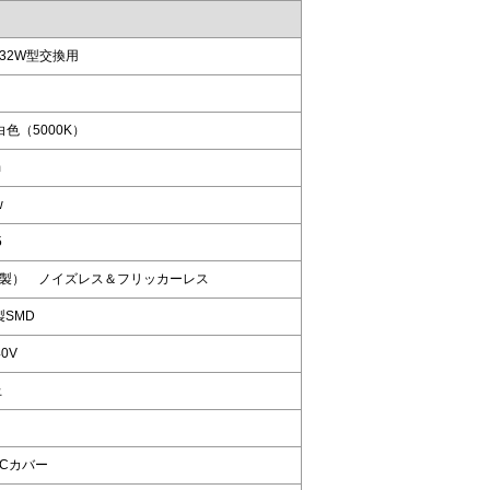
HP32W型交換用
白色（5000K）
m
w
5
G（韓国製） ノイズレス＆フリッカーレス
湾製SMD
40V
上
PCカバー