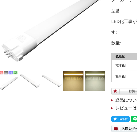
メーカー：
型番：
LED化工事
す:
数量:
色温度
[電球色]
[昼白色]
返品につい
レビューは