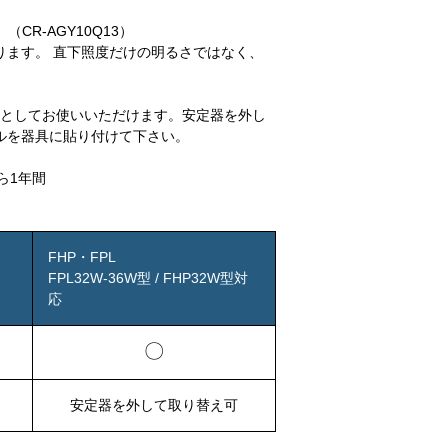
R-AGY10Q13）
ります。 直下照度だけの明るさではなく、
き換えとしてお使いいただけます。安定器を外し
ルを器具に貼り付けて下さい。
から1年間
FHP・FPL
FPL32W-36W型 / FHP32W型対
応
〇
安定器を外して取り替え可