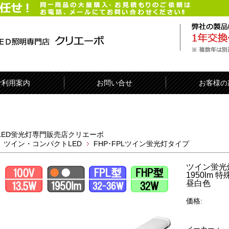
ご利用案内
お問い合せ
お客様の
LED蛍光灯専門販売店クリエーボ
ツイン・コンパクトLED
FHP･FPLツイン蛍光灯タイプ
ツイン蛍光灯L
1950lm 
昼白色
価格: