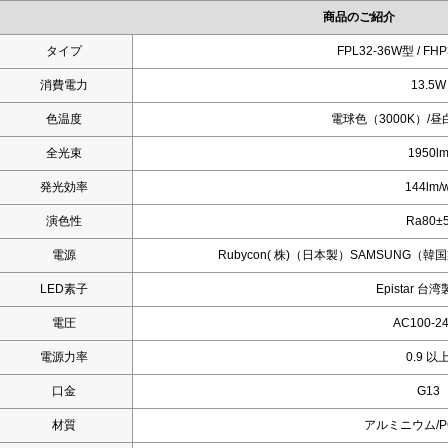
商品のご紹介
タイプ
FPL32-36W型 / F
消費電力
13.5W
色温度
電球色（3000K）/昼
全光束
1950l
発光効率
144lm/
演色性
Ra80±
電源
Rubycon( 株)（日本製）SAMSUN
LED素子
Epistar 台
電圧
AC100-2
電源力率
0.9 以
口金
G13
材質
アルミニウム/