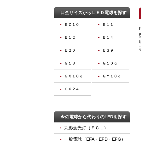
口金サイズからＬＥＤ電球を探す
ＥＺ１０
Ｅ１１
Ｅ１２
Ｅ１４
Ｅ２６
Ｅ３９
Ｇ１３
Ｇ１０ｑ
ＧＸ１０ｑ
ＧＹ１０ｑ
ＧＸ２４
今の電球から代わりのLEDを探す
丸形蛍光灯（ＦＣＬ）
一般電球（EFA・EFD・EFG）