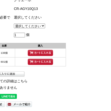
クリエーボ
CR-AGY10Q13
が必要で
選択してください
個
在庫
購入
138個
601個
ての詳細はこちら
ありません