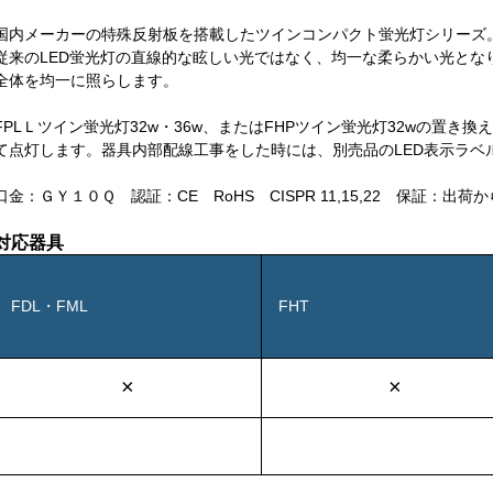
国内メーカーの特殊反射板を搭載したツインコンパクト蛍光灯シリーズ。（C
従来のLED蛍光灯の直線的な眩しい光ではなく、均一な柔らかい光とな
全体を均一に照らします。
FPLＬツイン蛍光灯32w・36w、またはFHPツイン蛍光灯32wの置
て点灯します。器具内部配線工事をした時には、別売品のLED表示ラベ
口金：ＧＹ１０Ｑ 認証：CE RoHS CISPR 11,15,22 保証：出荷
対応器具
FDL・FML
FHT
×
×