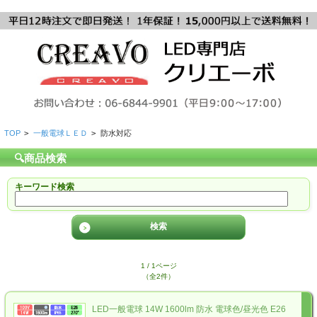
TOP
>
一般電球ＬＥＤ
>
防水対応
🔍商品検索
キーワード検索
1 / 1ページ
（全2件）
LED一般電球 14W 1600lm 防水 電球色/昼光色 E26