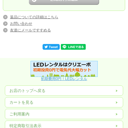
返品についての詳細はこちら
お問い合わせ
【仕 様】
友達にメールですすめる
・幅：1250mm /奥行：1920mm/高さ：87mm
・質量：1.8kg
・本体:白
・反射板:カラー鋼板
・口金：G13
・給電方式：両側給電
・AC100V/200V対応可能
・電源端子台付き
・電源内蔵型LED専用照明器具 両側給電仕様
初期費用0円！LEDレンタル
お店のトップへ戻る
カートを見る
ご利用案内
特定商取引法表示