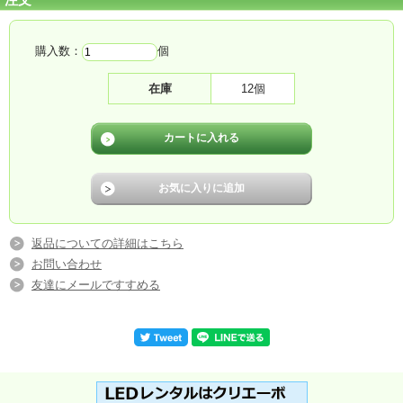
【適合器具】FA10326C
【適合器具】FA10328C
【適合器具】FA20312C
【適合器具】FA20316C
購入数：
個
【適合器具】FA20318C
【適合器具】FA20322C
【適合器具】FA20326C
在庫
12個
【適合器具】FA20328C
【適合器具】FA20380C
【適合器具】FA20390C
【適合器具】FA40312C
【適合器具】FA40316C
【適合器具】FA40318C
【適合器具】FA40322C
【適合器具】FA40326C
【適合器具】FA40328C
◆注）吊具を強く風の吹く場所にご使用の場合は、振れ止めなどの処置を施して
返品についての詳細はこちら
ください。
◆注）現場加工での吊具全長変更はできません。
お問い合わせ
友達にメールですすめる