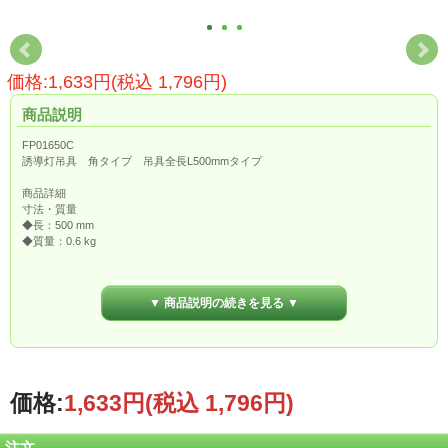
価格:1,633円(税込 1,796円)
商品説明
FP01650C
誘導灯吊具 角タイプ 吊具全長L500mmタイプ
商品詳細
寸法・質量
◆長：500 mm
◆質量：0.6 kg
仕様・注意事項
◆配線用コード付
▼ 商品説明の続きを見る ▼
◆吊具全長L500mmタイプ、角タイプ
◆平成11年の消防法施行規則第28条の3改正に伴い、誘導灯の設置高さ制限が原則
廃止されました。標準品の全長で対応できない場合は、最小200mm～最大
3000mmの範囲で、50mm間隔を基本に加工対応でお応えできます。3000mmを超
える全長指定につきましては特注対応となります。
【適合器具】FA10312C
価格:
1,633円
(税込 1,796円)
【適合器具】FA10316C
【適合器具】FA10318C
【適合器具】FA10322C
注文