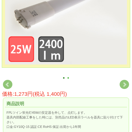
価格:1,273円(税込 1,400円)
商品説明
FPLツイン蛍光灯45Wの安定器を外して、点灯します。
器具内部配線工事をした時には、別売品のLED表示ラベルを器具に貼り付けて下
さい。
口金:GY10Q-15 認証:CE RoHS 保証:出荷から1年間