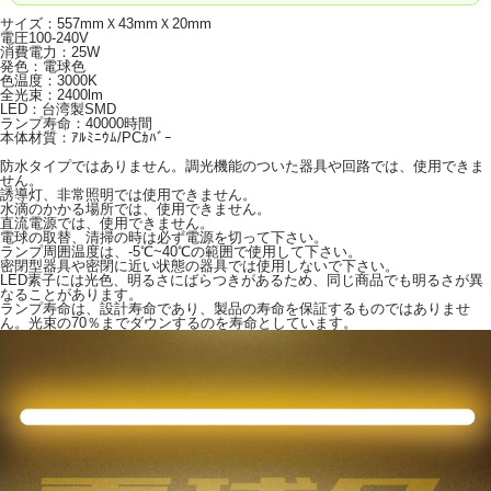
サイズ：557mmＸ43mmＸ20mm
電圧100-240V
消費電力：25W
発色：電球色
色温度：3000K
全光束：2400lm
LED：台湾製SMD
ランプ寿命：40000時間
本体材質：ｱﾙﾐﾆｳﾑ/PCｶﾊﾞｰ
防水タイプではありません。調光機能のついた器具や回路では、使用できま
せん。
誘導灯、非常照明では使用できません。
水滴のかかる場所では、使用できません。
直流電源では、使用できません。
電球の取替、清掃の時は必ず電源を切って下さい。
ランプ周囲温度は、-5℃~40℃の範囲で使用して下さい。
密閉型器具や密閉に近い状態の器具では使用しないで下さい。
LED素子には光色、明るさにばらつきがあるため、同じ商品でも明るさが異
なることがあります。
ランプ寿命は、設計寿命であり、製品の寿命を保証するものではありませ
ん。光束の70％までダウンするのを寿命としています。