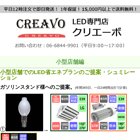
小型店舗編
小型店舗でのLED省エネプランの
ご提案・シュミレー
ション
ガソリンスタンド様へのご提案。
(年間365日、一日24時間点灯で計算)
①
→