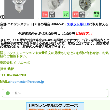
①
→
店舗(ハロゲンスポット)30台の場合 JDR65W→
スポット形LED
に取り替える
と
年間電気代金 約 128,000円 → 10,000円
1/10以下に!
さらに、LED電球は設計寿命が40000時間以上ですので、1日12時間点灯して
も約10年間電球の取り替える必要がないので、電気代だけでなく、交換電球
の電球代金も、取替の人件費も削減できます。
詳しいシュミレーションや大量注文の見積もりなどのお問い合わせは、お気
軽にご相談下さい。
株式会社 クリエーボ
担当:武智
TEL:06-6844-9901
MAIL:
shopmaster@creavo.jp
一覧へ