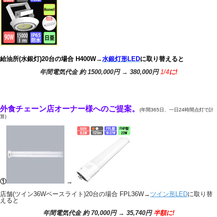
給油所(水銀灯)20台の場合 H400W→
水銀灯形LED
に取り替えると
年間電気代金 約 1500,000円 → 380,000円
1/4
に!
外食チェーン店オーナー様へのご提案。
(年間365日、一日24時間点灯で計
算)
①
→
店舗(ツイン36
Wベースライト)20台の場合 FPL36W→
ツイン形LED
に取り替
えると
年間電気代金 約 70,000円 → 35,740円
半額に!