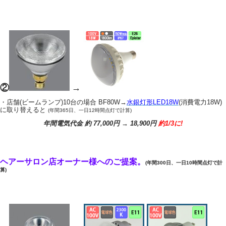
②
→
・店舗(ビームランプ)10台の場合 BF80W→
水銀灯形LED18W
(消費電力18W)
に取り替えると
(年間365日、一日12時間点灯で計算)
年間電気代金 約 77,000円 → 18,900円
約1/3に!
ヘアーサロン店オーナー様へのご提案。
(年間300日、一日10時間点灯で計
算)